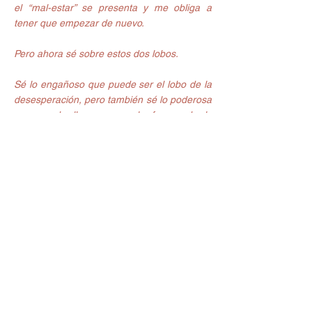
el “mal-estar” se presenta y me obliga a 
tener que empezar de nuevo.
Pero ahora sé sobre estos dos lobos.
Sé lo engañoso que puede ser el lobo de la 
desesperación, pero también sé lo poderosa 
que puede llegar a ser la fuerza de la 
compasión y la bondad.
Todo lo que tengo que hacer es seguir 
tratando de alimentar al lobo de la paz y la 
benevolencia, para seguir teniendo 
esperanza. Tener fe, incluso cuando estar 
sana y gozar de buena salud pareciera 
imposible. El otro lobo con el tiempo se 
aburrirá y dejará de pedir alimento”
A lo que tu le des poder seguirá creciendo y 
a lo que se lo quites disminuirá, sólo 