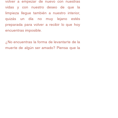
volver a empezar de nuevo con nuestras 
vidas y con nuestro deseo de que la 
limpieza llegue también a nuestro interior, 
quizás un día no muy lejano estés 
preparada para volver a recibir lo que hoy 
encuentras imposible. 
¿No encuentras la forma de levantarte de la 
muerte de algún ser amado? Piensa que la 
persona que se fue está en un mejor lugar 
ahora y que ya cumplió su misión aquí en la 
tierra, ¿vas a cambiar tu el resultado si no lo 
superas? Tu sabes que no, así que es 
momento de levantarte y honrar la memoria 
de quien se fue tomando una nueva actitud 
hacia la vida. 
Limpia, Sana y por favor Sigue Adelante. 
#corazón
#sanar
#seguiradelante
#positivo
#mente