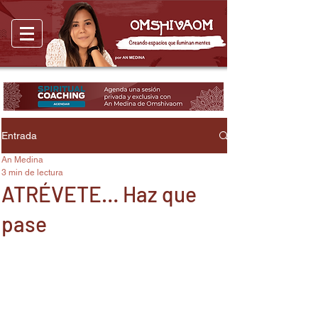
Entrada
An Medina
3 min de lectura
ATRÉVETE… Haz que
pase