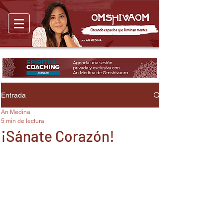
Entrada
An Medina
5 min de lectura
¡Sánate Corazón!