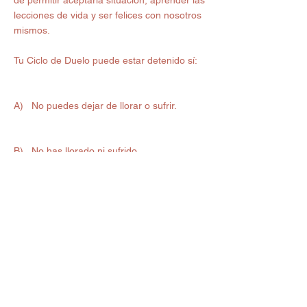
de permitir aceptarla situación, aprender las 
lecciones de vida y ser felices con nosotros 
mismos.
Tu Ciclo de Duelo puede estar detenido sí:
A)   No puedes dejar de llorar o sufrir.
B)   No has llorado ni sufrido.
Si estás pasando por esto, se valiente, y 
decide seguir adelante, porque lo que 
sucedió es lo mejor que podía pasar. 
No me cansaré de repetirlo, es un proceso 
difícil, sí, pero más difícil es sumergirse en la 
lástima, la depresión y el dolor. 
Olvida lo que paso, nada puede justificar 